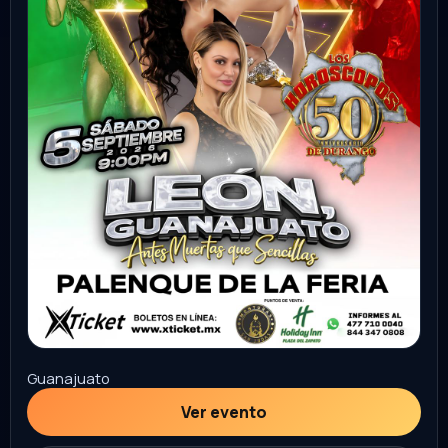
Ver evento
Comprar
12
EN VIVO
SEP
Pistolas de oro
Toluca
Salón Rojo
9:00 PM