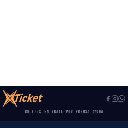
EVENTO DESTACADO
DESTACADO
+18
Los dos Carnales + Kdts de linares
+ Palomo