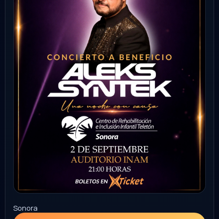
Comprar
04
FAMILIAR
SEP
lucha libre AAA
Durango
palenque de durango
8:30 PM