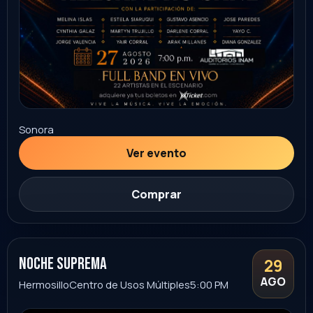
AGO
horoscopos de durango
Huamantla
Foro Latido
8:00 PM