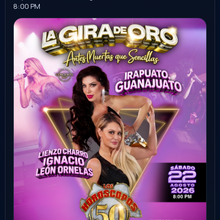
Sonora
Ver evento
Comprar
27
FAMILIAR
AGO
Homenaje Alejandro Sanz
Hermosillo
Auditorio INAM Hermosillo
7:00 PM