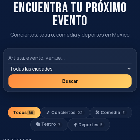
Irapuato
Lienzo Charro
7:00 PM
Guanajuato
Ver evento
Comprar
Todos los eventos
14
+18
AGO
Yandel Sinfónico