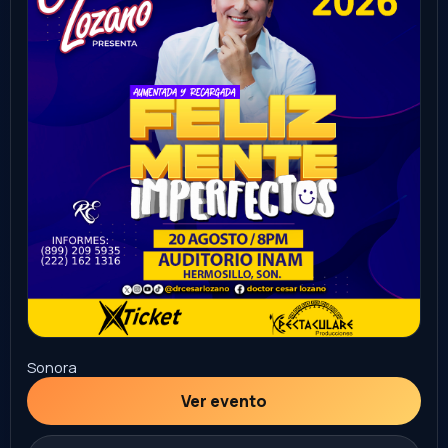
Comprar
22
CONCIERTO
AGO
horoscopos de durango
Irapuato
lienzo charro Ignacio León ornelas
8:00 PM