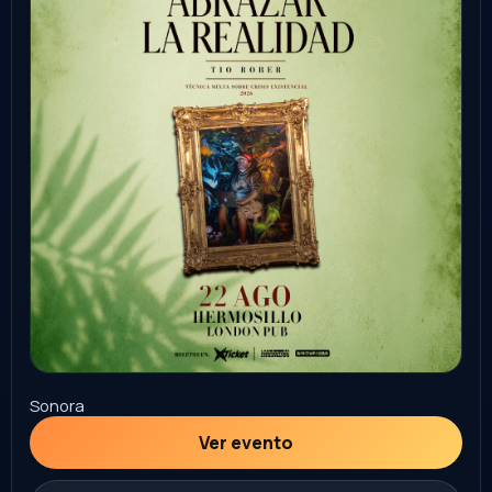
Comprar
noche suprema
29
AGO
Hermosillo
Centro de Usos Múltiples
5:00 PM