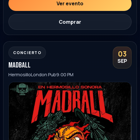
Durango
Ver evento
Comprar
horoscopos de durango
05
SEP
León
palenque leon
9:00 PM