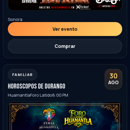
SEP
alex syntek evento con causa
Hermosillo
Auditorio INAM Hermosillo
9:00 PM