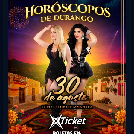
Sonora
Ver evento
Comprar
03
CONCIERTO
SEP
madball
Hermosillo
London Pub
9:00 PM