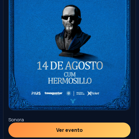
Sonora
Ver evento
Comprar
20
STAND UP
+18
AGO
Tio Rober Stand Up
Los Mochis
rock city
9:00 PM