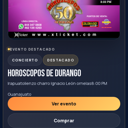
Sonora
Ver evento
Comprar
14
+18
AGO
Yandel - Meet & Greet
Hermosillo
centro de usos multiples
20:00