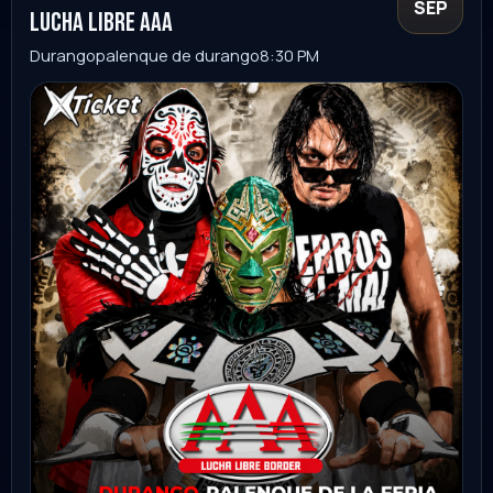
Guanajuato
Ver evento
Comprar
lucha libre AAA
05
SEP
Emiliano Zapata
Plaza de toros
8:30 PM