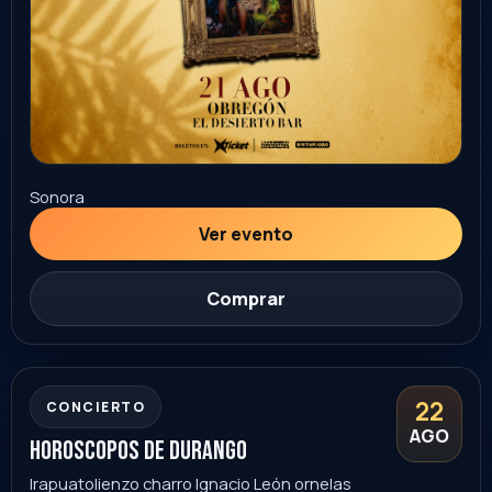
22
STAND UP
+18
AGO
tiorober stand up
Hermosillo
London Pub
9:00 PM