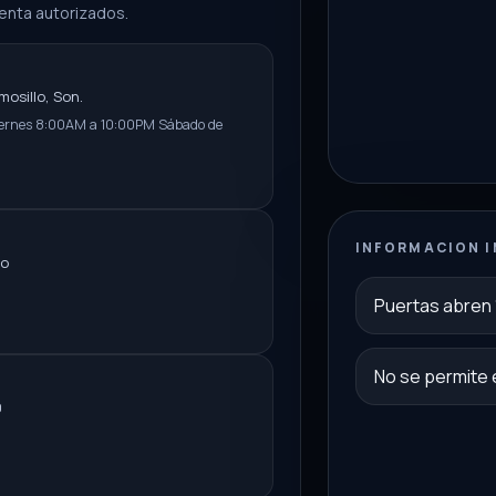
enta autorizados.
osillo, Son.
iernes 8:00AM a 10:00PM Sábado de
INFORMACION 
ro
Puertas abren 
No se permite 
0