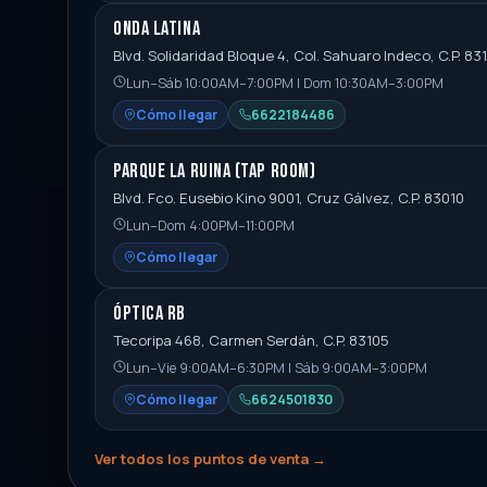
Onda Latina
Blvd. Solidaridad Bloque 4, Col. Sahuaro Indeco, C.P. 83
Lun–Sáb 10:00AM–7:00PM | Dom 10:30AM–3:00PM
Cómo llegar
6622184486
Parque La Ruina (Tap Room)
Blvd. Fco. Eusebio Kino 9001, Cruz Gálvez, C.P. 83010
Lun–Dom 4:00PM–11:00PM
Cómo llegar
Óptica RB
Tecoripa 468, Carmen Serdán, C.P. 83105
Lun–Vie 9:00AM–6:30PM | Sáb 9:00AM–3:00PM
Cómo llegar
6624501830
Ver todos los puntos de venta →