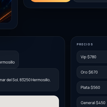
PRECIOS
Vip:$780
ermosillo
Oro:$670
lmar del Sol, 83250 Hermosillo,
Plata:$560
General:$450