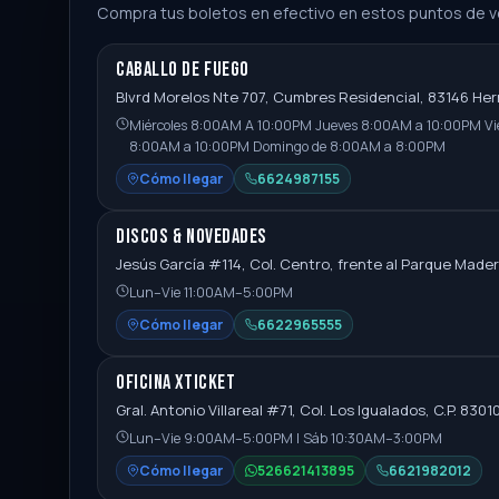
Compra tus boletos en efectivo en estos puntos de v
Caballo de Fuego
Blvrd Morelos Nte 707, Cumbres Residencial, 83146 Herm
Miércoles 8:00AM A 10:00PM Jueves 8:00AM a 10:00PM V
8:00AM a 10:00PM Domingo de 8:00AM a 8:00PM
Cómo llegar
6624987155
Discos & Novedades
Jesús García #114, Col. Centro, frente al Parque Made
Lun–Vie 11:00AM–5:00PM
Cómo llegar
6622965555
Oficina Xticket
Gral. Antonio Villareal #71, Col. Los Igualados, C.P. 8301
Lun–Vie 9:00AM–5:00PM | Sáb 10:30AM–3:00PM
Cómo llegar
526621413895
6621982012