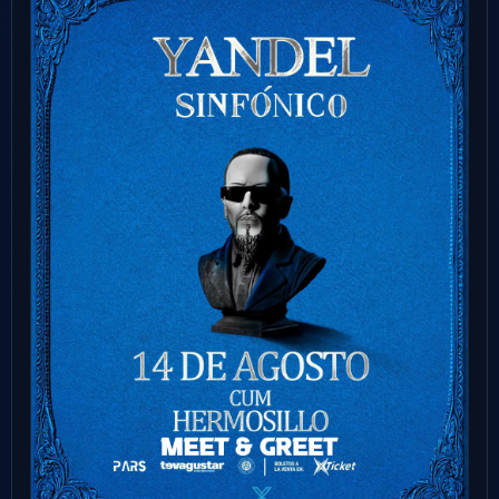
20
STAND UP
+18
AGO
Tio Rober Stand Up
Los Mochis
rock city
9:00 PM