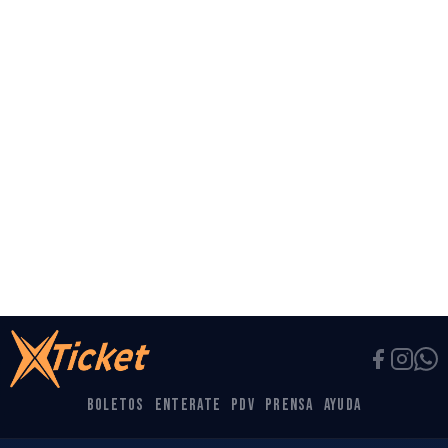
Todos
🎵 Conciertos
🎤 Comedia
67
22
3
🎭 Teatro
🥊 Deportes
7
6
CARTELERA
Eventos destacados
10
OCT