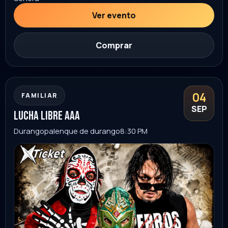
Durango
Ver evento
Comprar
horoscopos de durango
05
SEP
León
palenque leon
9:00 PM