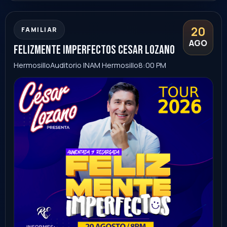
21
STAND UP
+18
AGO
tio rober stand up
Ciudad Obregón
el desierto bar
9:00 PM