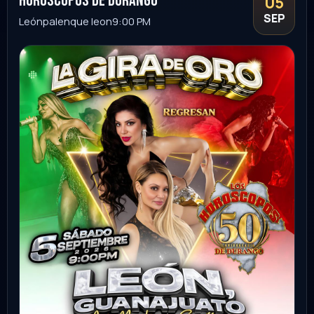
Comprar
lucha libre AAA
05
SEP
Emiliano Zapata
Plaza de toros
8:30 PM