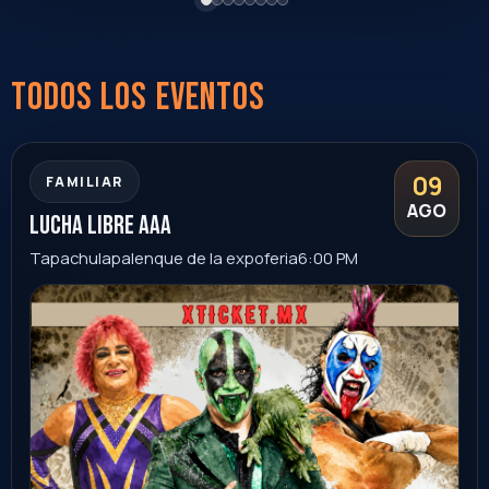
Chiapas
Ver evento
Comprar
14
+18
AGO
Yandel Sinfónico
Hermosillo
Centro de Usos Multiples
21:00