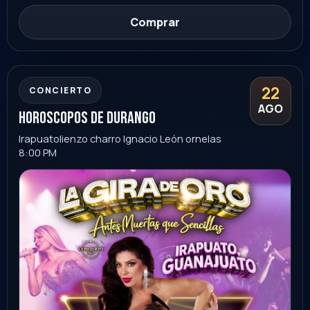
Guanajuato
Ver evento
Comprar
22
STAND UP
+18
AGO
tiorober stand up
Hermosillo
London Pub
9:00 PM