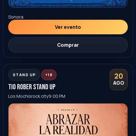
Sinaloa
Ver evento
Comprar
20
FAMILIAR
AGO
Felizmente Imperfectos Cesar Lozano
Hermosillo
Auditorio INAM Hermosillo
8:00 PM