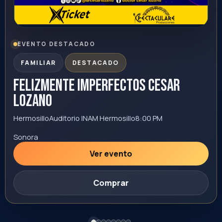
Tapachula
palenque de la expoferia
6:00 PM