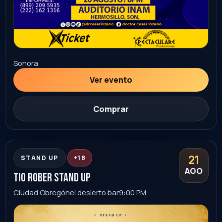
Sonora
Ver evento
Comprar
22
CONCIERTO
AGO
horoscopos de durango
Irapuato
lienzo charro Ignacio León ornelas
8:00 PM