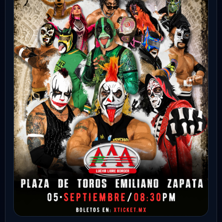
SEP
Pistolas de oro
Toluca
Salón Rojo
9:00 PM