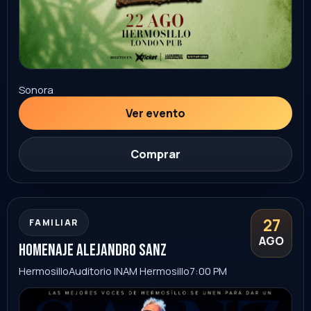
Sonora
Ver evento
Comprar
noche suprema
29
AGO
Hermosillo
Centro de Usos Múltiples
5:00 PM