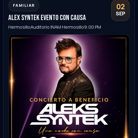
Comprar
03
CONCIERTO
SEP
madball
Hermosillo
London Pub
9:00 PM