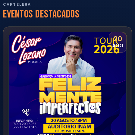
Hermosillo
Auditorio INAM Hermosillo
5:00 PM
Sonora
Ver evento
Comprar
Todos los eventos
09
FAMILIAR
AGO
Lucha Libre AAA