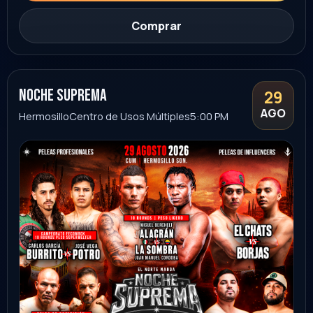
Sonora
Ver evento
Comprar
30
FAMILIAR
AGO
horoscopos de durango
Huamantla
Foro Latido
8:00 PM