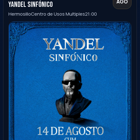
Comprar
14
+18
AGO
Yandel - Meet & Greet
Hermosillo
centro de usos multiples
20:00