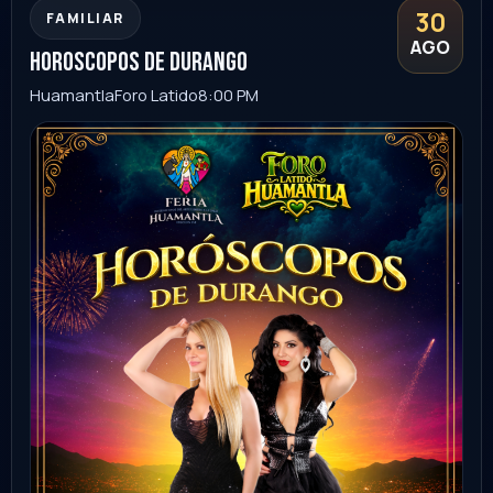
Tlaxcala
Ver evento
Comprar
02
FAMILIAR
SEP
alex syntek evento con causa
Hermosillo
Auditorio INAM Hermosillo
9:00 PM