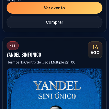
Comprar
20
FAMILIAR
AGO
Felizmente Imperfectos Cesar Lozano
Hermosillo
Auditorio INAM Hermosillo
8:00 PM