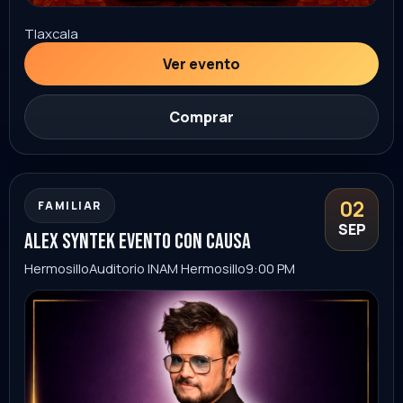
horoscopos de durango
05
SEP
León
palenque leon
9:00 PM