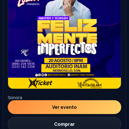
Sonora
Ver evento
Comprar
27
FAMILIAR
AGO
Homenaje Alejandro Sanz
Hermosillo
Auditorio INAM Hermosillo
7:00 PM