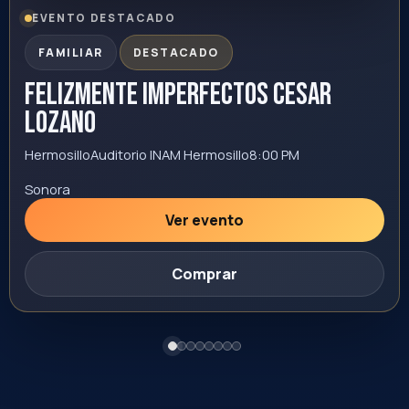
Sonora
Ver evento
Comprar
14
+18
AGO
Yandel - Meet & Greet