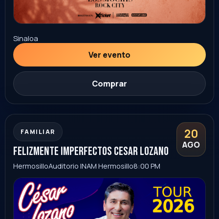
Comprar
22
STAND UP
+18
AGO
tiorober stand up
Hermosillo
London Pub
9:00 PM