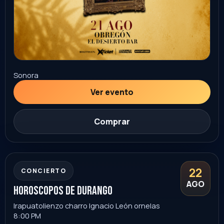
Ver evento
Comprar
noche suprema
29
AGO
Hermosillo
Centro de Usos Múltiples
5:00 PM