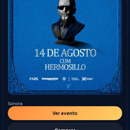
Sonora
Ver evento
Comprar
21
STAND UP
+18
AGO
tio rober stand up
Ciudad Obregón
el desierto bar
9:00 PM