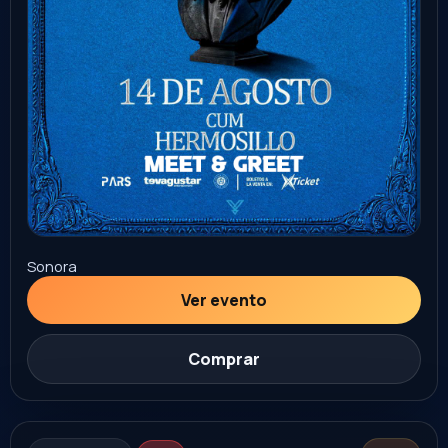
Ver evento
Comprar
22
CONCIERTO
AGO
horoscopos de durango
Irapuato
lienzo charro Ignacio León ornelas
8:00 PM