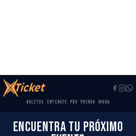
Chiapas
Ver evento
Comprar
09
FAMILIAR
AGO
Lucha Libre AAA
Tapachula
palenque de la expoferia
6:00 PM