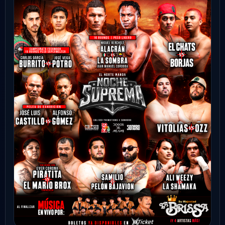
SEP
madball
Hermosillo
London Pub
9:00 PM