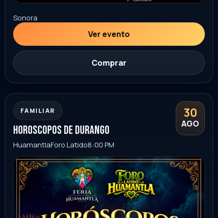
Sonora
Ver evento
Comprar
04
FAMILIAR
SEP
lucha libre AAA
Durango
palenque de durango
8:30 PM