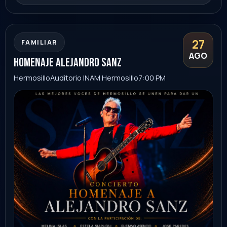
02
FAMILIAR
SEP
alex syntek evento con causa
Hermosillo
Auditorio INAM Hermosillo
9:00 PM