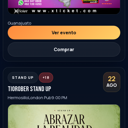
30
FAMILIAR
AGO
horoscopos de durango
Huamantla
Foro Latido
8:00 PM