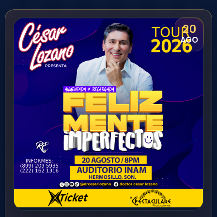
14
+18
AGO
Yandel Sinfónico
Hermosillo
Centro de Usos Multiples
21:00