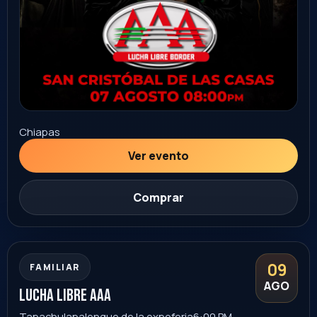
Sonora
Ver evento
Comprar
20
STAND UP
+18
AGO
Tio Rober Stand Up
Los Mochis
rock city
9:00 PM