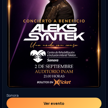
Guanajuato
Ver evento
Comprar
lucha libre AAA
05
SEP
Emiliano Zapata
Plaza de toros
8:30 PM